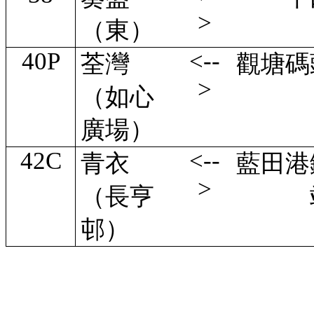
>
（東）
40P
<--
荃灣
觀塘碼
>
（如心
廣場）
42C
<--
青衣
藍田港
>
（長亨
邨）