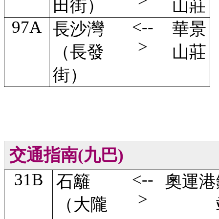
>
田街）
山莊
97A
<--
長沙灣
華景
>
（長發
山莊
街）
交通指南(九巴)
31B
<--
石籬
奧運港
>
（大隴