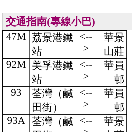
交通指南
(
專線小巴)
47M
<--
荔景港鐵
華景
>
站
山莊
92M
<--
美孚港鐵
華員
>
站
邨
93
<--
荃灣（鹹
華員
>
田街）
邨
93A
<--
荃灣（鹹
華景