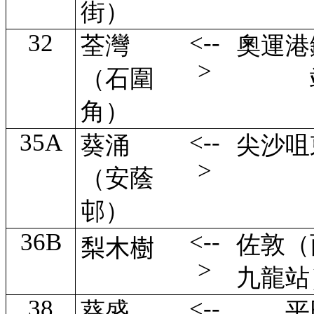
街）
32
<--
荃灣
奧運港
>
（石圍
角）
35A
<--
葵涌
尖沙咀
>
（安蔭
邨）
36B
<--
佐敦（
梨木樹
>
九龍站
38
<--
葵盛
平